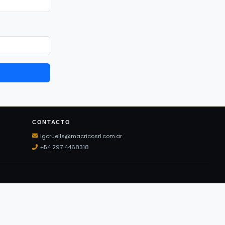
CONTACTO
lgcruells@macricosrl.com.ar
+54 297 4468318